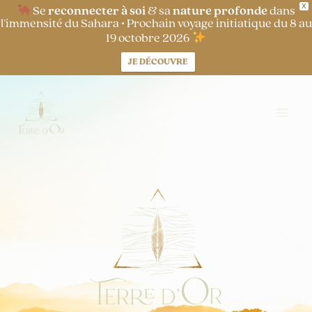
X
Aller
Se
reconnecter à soi
& sa
nature profonde
dans
l’immensité du Sahara • Prochain voyage initiatique du 8 au
au
19 octobre 2026
contenu
JE DÉCOUVRE