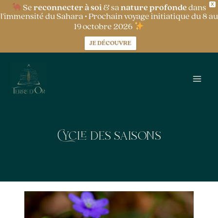
X
Aller
Se
reconnecter à soi
& sa
nature profonde
dans
l’immensité du Sahara • Prochain voyage initiatique du 8 au
au
19 octobre 2026
contenu
JE DÉCOUVRE
Cycle des saisons